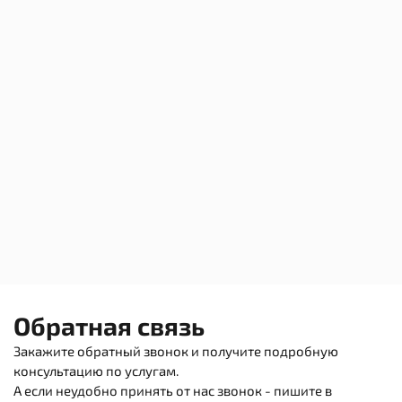
Оставить заявку
Оставьте свои контактные данные и наш
менеджер свяжется с вами в ближайшее
время
Имя*
Телефон*
Спасибо!
Обратная связь
Ваша заявка успешно отправлена.
Заказать звонок
Закажите обратный звонок и получите подробную
консультацию по услугам.
Нажимая на кнопку «Заказать звонок», вы
А если неудобно принять от нас звонок - пишите в
принимаете условия