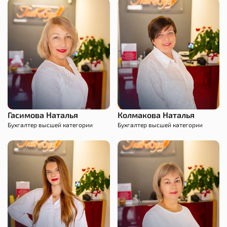
Оставить заявку
Оставьте свои контактные данные и наш
менеджер свяжется с вами в ближайшее
Гасимова Наталья
Колмакова Наталья
время
Бухгалтер высшей категории
Бухгалтер высшей категории
Имя*
Телефон*
Спасибо!
Ваша заявка успешно отправлена.
Заказать звонок
Нажимая на кнопку «Заказать звонок», вы
принимаете условия
Пользовательского соглашения